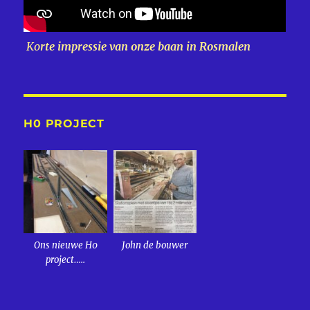
Ko
rte impressie van onze baan in Rosmalen
H0 PROJECT
Ons nieuwe H0
John de bouwer
project…..