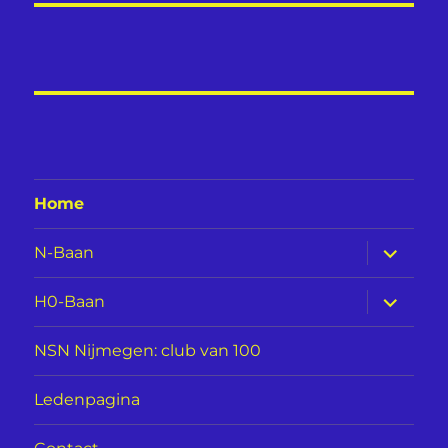
Home
submen
N-Baan
uitvouw
submen
H0-Baan
uitvouw
NSN Nijmegen: club van 100
Ledenpagina