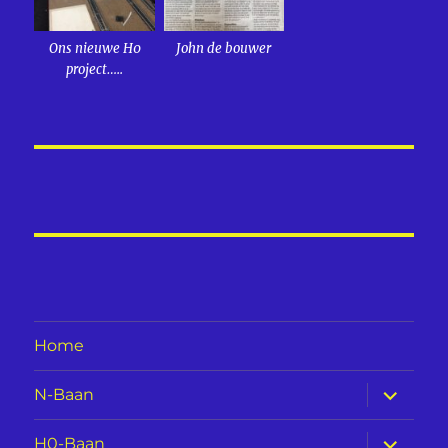
Ons nieuwe H0
John de bouwer
project…..
Home
submen
N-Baan
uitvouw
submen
H0-Baan