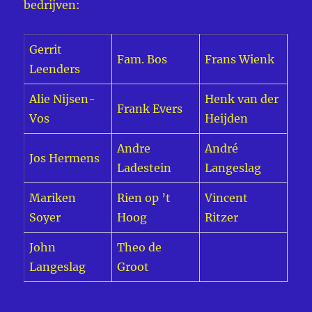
bedrijven:
Gerrit
Fam. Bos
Frans Wienk
Leenders
Alie Nijsen-
Henk van der
Frank Evers
Vos
Heijden
Andre
André
Jos Hermens
Ladestein
Langeslag
Mariken
Rien op ’t
Vincent
Soyer
Hoog
Ritzer
John
Theo de
Langeslag
Groot