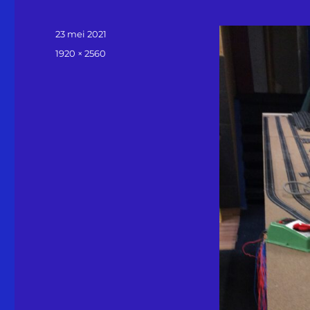
Geplaatst
23 mei 2021
op
Volledige
1920 × 2560
grootte