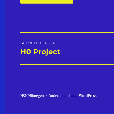
Bericht
GEPUBLICEERD IN
navigatie
H0 Project
NSN Nijmegen
Ondersteund door WordPress