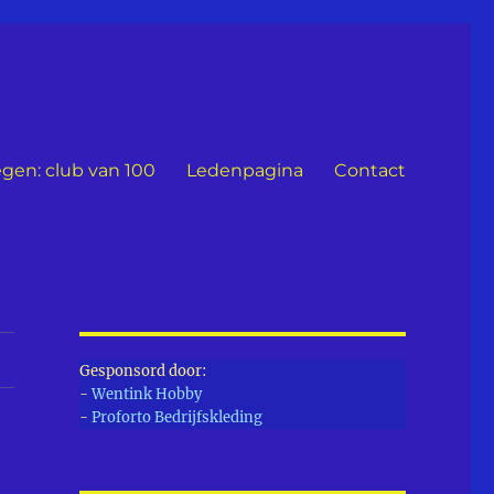
gen: club van 100
Ledenpagina
Contact
Gesponsord door:
-
Wentink Hobby
-
Proforto Bedrijfskleding