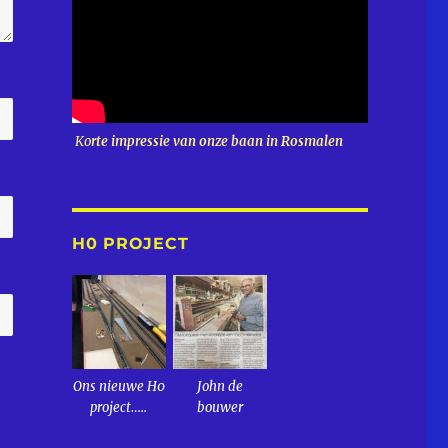
Ko
rte impressie van onze baan in Rosmalen
H0 PROJECT
Ons nieuwe H0
John de
project…..
bouwer