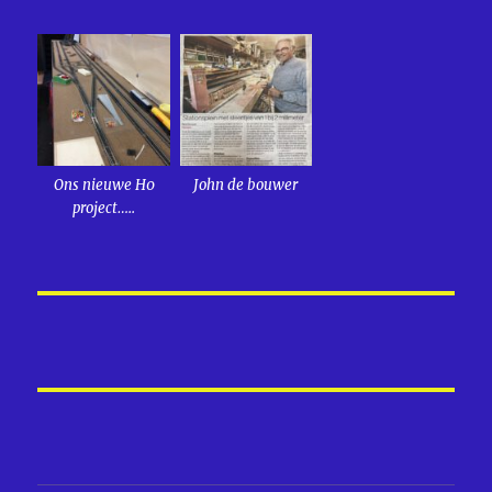
Ons nieuwe H0
John de bouwer
project…..