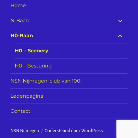
Home
submen
N-Baan
uitvouw
submen
H0-Baan
uitvouw
H0 – Scenery
H0 – Besturing
NSN Nijmegen: club van 100
Ledenpagina
Contact
NSN Nijmegen
Ondersteund door WordPress